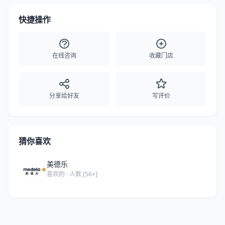
快捷操作
在线咨询
收藏门店
分享给好友
写评价
猜你喜欢
美德乐
喜欢的 · 人数 [56+]