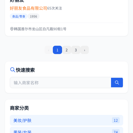
好丽友食品有限公司
65次关注
食品/零食
1956
韩国首尔市龙山区白凡路90街1号
‹
1
2
3
›
快速搜索
商家分类
美妆/护肤
12
男装/女装
74