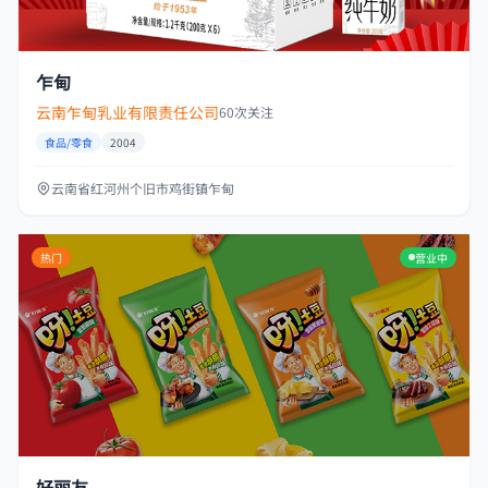
乍甸
云南乍甸乳业有限责任公司
60次关注
食品/零食
2004
云南省红河州个旧市鸡街镇乍甸
热门
营业中
好丽友