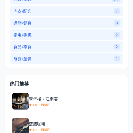
内衣/配饰
7
运动/健身
9
家电/手机
2
食品/零食
2
母婴/童装
1
热门推荐
翠华楼·江南宴
★ 4.8 · 西湖区
蓝瓶咖啡
★ 4.4 · 西湖区