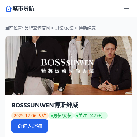
城市导航
当前位置:
品牌查询官网
男装/女装
博斯绅威
>
>
BOSSSUNWEN博斯绅威
2025-12-06 入驻
男装/女装
关注（427+）
进入店铺