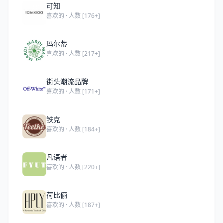
可知
喜欢的 · 人数 [176+]
玛尔蒂
喜欢的 · 人数 [217+]
街头潮流品牌
喜欢的 · 人数 [171+]
铁克
喜欢的 · 人数 [184+]
凡语者
喜欢的 · 人数 [220+]
荷比俪
喜欢的 · 人数 [187+]