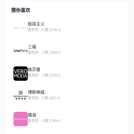
猜你喜欢
极简主义
喜欢的 · 人数 [218+]
三福
喜欢的 · 人数 [304+]
维莎曼
喜欢的 · 人数 [250+]
博斯绅威
喜欢的 · 人数 [431+]
橘滋
喜欢的 · 人数 [189+]