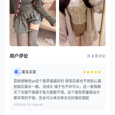
用户评论
共
2
条评论
匿...
匿名买家
★★★★★
荔桃想睡觉ya这个是质量最好的 版型后面也不用担心漏
屁股后面长一截，没线头 褶子也不炸可以，这一套我都
买了衣服不值裙子各方面都不错，这个版型质量跟设计
都非常的不错，完全可以单买单买也好看好搭配
2026-06-13 19:44:43